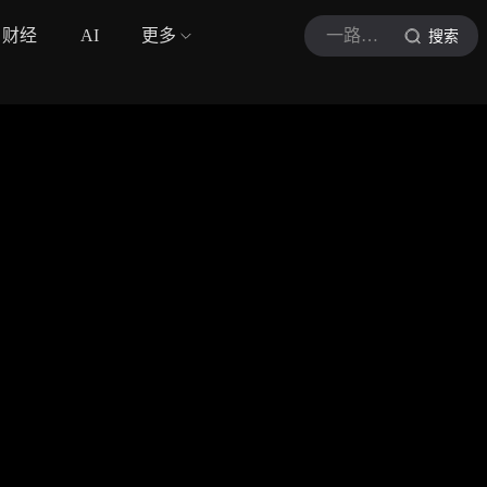
财经
AI
更多
一路有车伴我行
搜索