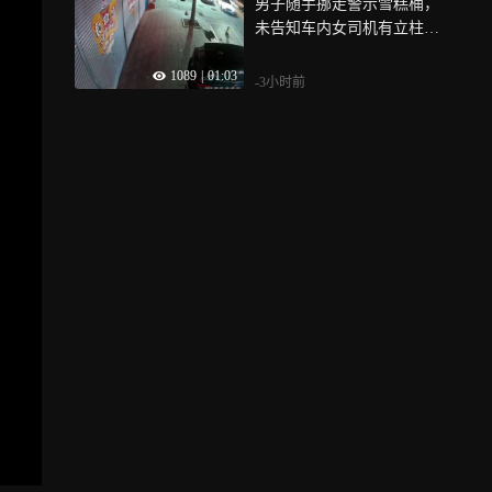
男子随手挪走警示雪糕桶，
未告知车内女司机有立柱，
车辆撞上立柱后司机当场懵
1089
|
01:03
了！
-3小时前