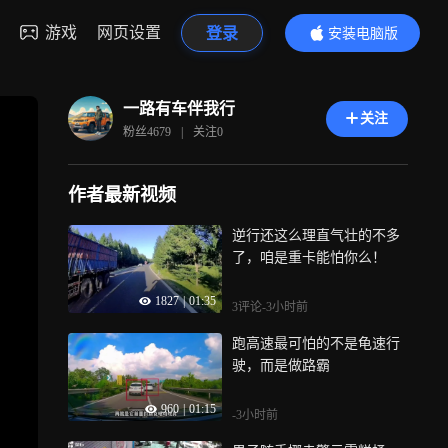
游戏
网页设置
登录
安装电脑版
内容更精彩
一路有车伴我行
关注
粉丝
4679
|
关注
0
作者最新视频
逆行还这么理直气壮的不多
了，咱是重卡能怕你么！
1827
|
01:35
3评论
-3小时前
跑高速最可怕的不是龟速行
驶，而是做路霸
960
|
01:15
-3小时前