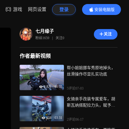
游戏
网页设置
登录
安装电脑版
内容更精彩
七月缘子
关注
粉丝
1659
|
关注
0
作者最新视频
帮小姐姐挪车秀原地掉头，
丝滑操作尽显扎实功底
8.8万
|
00:35
5评论
07-03
女骑亲手改装专属爱车，胡
斯瓦纳搭配拉力头，赋予机
车独特灵魂
618
|
03:31
2评论
06-17