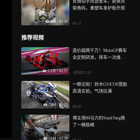
女骑动手改造爱车，更换货
架角码，重塑车身护板外观
659
|
02:28
06-17
推荐视频
造价超两千万！MotoGP赛车
全定制研发，摔车一次维修
抵一套房
1.1万
|
02:55
1评论
07-19
一眼沦陷！铃木GSX330宽胎
高清实拍，气场拉满
7904
|
00:12
06-02
博主用80马力的StarkVarg换
了一辆极峰
1844
|
03:39