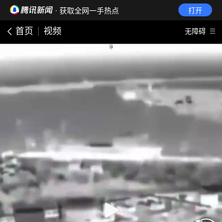
· 获取全网一手热点
打开
首页
视频
无障碍