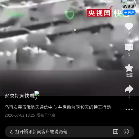
关注
2
1
收藏
@
央视网快看
1
乌再次袭击俄航天通信中心 并启动为期40天的特工行动
2026-07-02 13:25
发布于
北京
打开
腾讯新闻客户端说两句