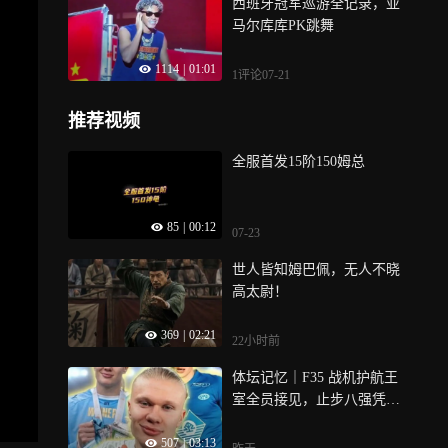
西班牙冠军巡游全记录，亚
马尔库库PK跳舞
1114
|
01:01
1评论
07-21
推荐视频
全服首发15阶150姆总
85
|
00:12
07-23
世人皆知姆巴佩，无人不晓
高太尉！
369
|
02:21
22小时前
体坛记忆｜F35 战机护航王
室全员接见，止步八强凭什
么享受冠军待遇？
507
|
03:13