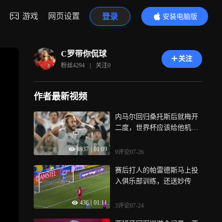
游戏
网页设置
登录
安装电脑版
内容更精彩
C罗带你侃球
关注
粉丝
4294
|
关注
0
作者最新视频
内马尔回归桑托斯后就梅开
二度，世界杯应该给他机会
啊
8937
|
01:09
9评论
07-26
赛后打人的帕雷德斯马上投
入俱乐部训练，还送妙传
436
|
01:11
3评论
07-24