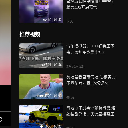
全球最长纯电续航1100km，
腾势Z9S开启预售
19
|
01:52
前天
推荐视频
汽车模拟器：50吨钢卷压下
来，哪种车身最能扛？
521
|
00:56
3评论
07-22
赛场强者自带气场 硬核实力
不靠花哨外表| 体坛记忆
5770
|
01:03
08-02
雪地行车别再依赖防滑链,这
款装备登场，优势直接碾压
1066
|
00:33