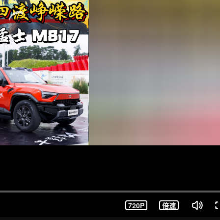
720P
倍速