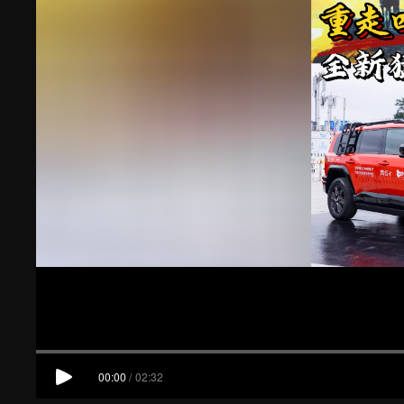
00:00
/
02:32