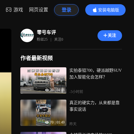
游戏
网页设置
登录
安装电脑版
内容更精彩
零号车评
关注
粉丝
25
|
关注
0
作者最新视频
实拍泰钽700，硬派越野SUV
加入智能化会怎样？
20
|
04:08
-5小时前
真正的硬实力，从来都是靠
事实说话
70
|
01:49
昨天