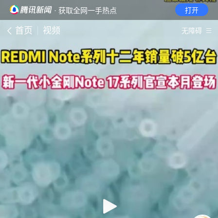
· 获取全网一手热点
打开
首页
视频
无障碍