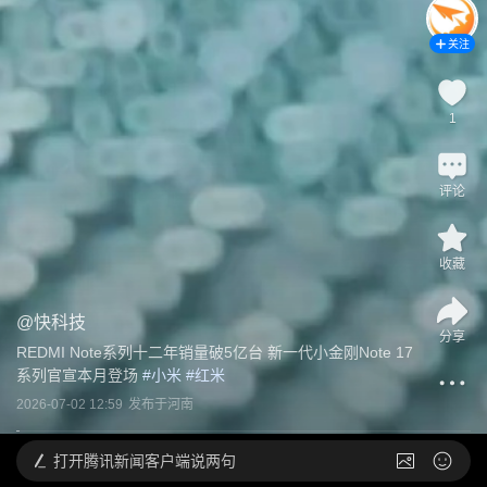
关注
1
评论
收藏
@
快科技
分享
REDMI Note系列十二年销量破5亿台 新一代小金刚Note 17
系列官宣本月登场
 #
小米
 #
红米
2026-07-02 12:59
发布于
河南
打开
腾讯新闻客户端说两句