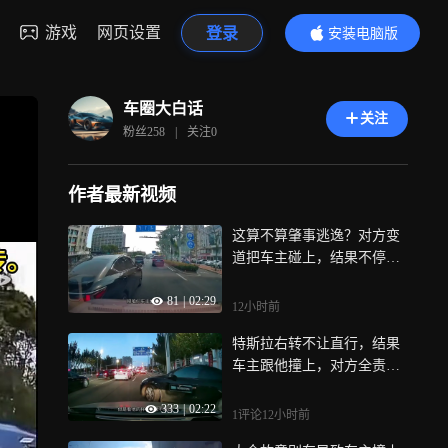
游戏
网页设置
登录
安装电脑版
内容更精彩
车圈大白话
关注
粉丝
258
|
关注
0
作者最新视频
这算不算肇事逃逸？对方变
道把车主碰上，结果不停车
跑了
81
|
02:29
12小时前
特斯拉右转不让直行，结果
车主跟他撞上，对方全责没
问题吧
333
|
02:22
1评论
12小时前