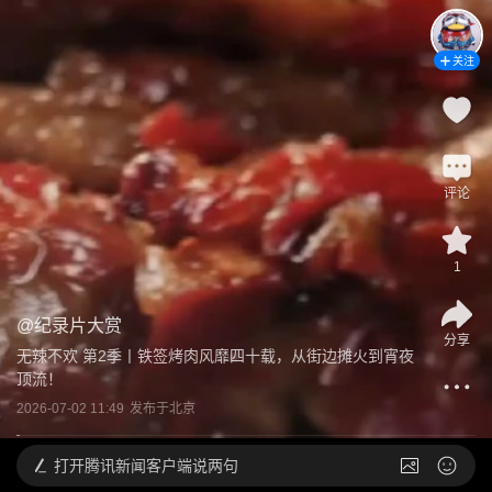
关注
评论
1
@
纪录片大赏
分享
无辣不欢 第2季丨铁签烤肉风靡四十载，从街边摊火到宵夜
顶流！
2026-07-02 11:49
发布于
北京
打开
腾讯新闻客户端说两句