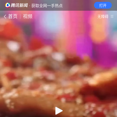
· 获取全网一手热点
打开
首页
视频
无障碍