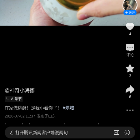
关注
4
评论
3
@
神奇小海挪
6
AI章节
在家做桃酥！是我小看你了！
 #
烘焙
2026-07-02 11:37
发布于
山东
打开
腾讯新闻客户端说两句