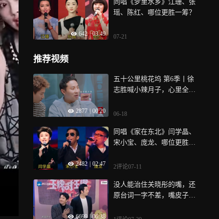
同唱《梦里水乡》江珊、张
瑶、陈红、哪位更胜一筹？
642
|
03:49
07-21
推荐视频
五十公里桃花坞 第6季丨徐
志胜喊小辣月子，心里全是
孟子义
2877
|
00:20
06-18
同唱《家在东北》闫学晶、
宋小宝、庞龙、哪位更胜一
筹？
2482
|
02:47
2评论
07-11
没人能治住关晓彤的嘴，还
原台词一字不差，嘴皮子功
夫惊呆沈腾
6699
|
06:38