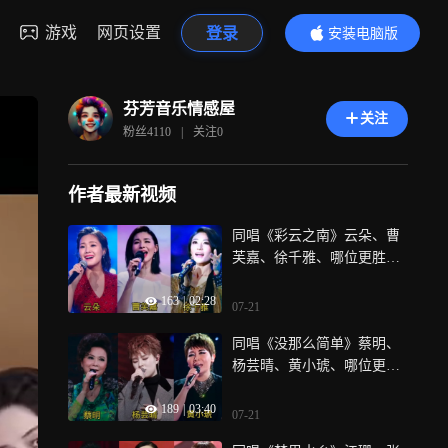
游戏
网页设置
登录
安装电脑版
内容更精彩
芬芳音乐情感屋
关注
粉丝
4110
|
关注
0
作者最新视频
同唱《彩云之南》云朵、曹
芙嘉、徐千雅、哪位更胜一
筹？
163
|
02:28
07-21
同唱《没那么简单》蔡明、
杨芸晴、黄小琥、哪位更胜
一筹？
189
|
03:40
07-21