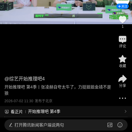
关注
1
评论
收藏
@
综艺开始推理吧4
分享
开始推理吧 第4季丨张凌赫自夸太牛了，力挺姐姐金靖不是
狼
2026-07-02 11:30
发布于
北京
开始推理吧 第4季
看正片
打开
腾讯新闻客户端说两句