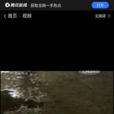
· 获取全网一手热点
打开
首页
视频
无障碍