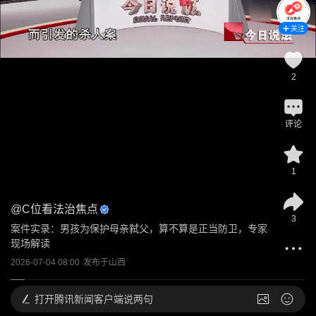
关注
2
评论
1
@
C位看法治焦点
3
案件实录：男孩为保护母亲弑父，算不算是正当防卫，专家
现场解读
2026-07-04 08:00
发布于
山西
打开
腾讯新闻客户端说两句