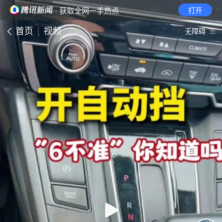
· 获取全网一手热点
打开
首页
视频
无障碍