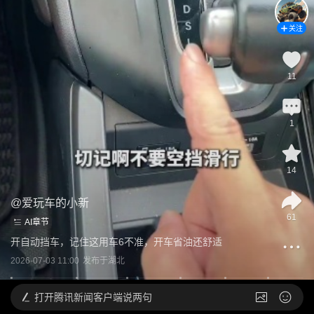
关注
11
1
14
@
爱玩车的小新
61
AI章节
开自动挡车，记住这用车6不准，开车省油还舒适
2026-07-03 11:00
发布于
湖北
打开
腾讯新闻客户端说两句