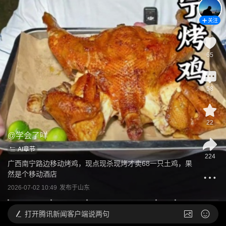
关注
65
58
22
@
学会了咩
AI章节
224
广西南宁路边移动烤鸡，现点现杀现烤才卖68一只土鸡，果
然是个移动酒店
2026-07-02 10:49
发布于
山东
打开
腾讯新闻客户端说两句