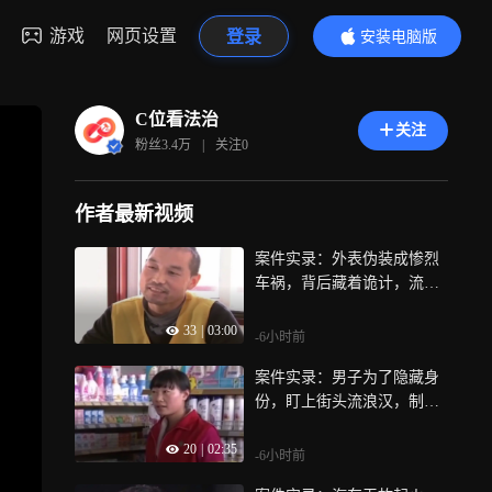
游戏
网页设置
登录
安装电脑版
内容更精彩
C位看法治
关注
粉丝
3.4万
|
关注
0
作者最新视频
案件实录：外表伪装成惨烈
车祸，背后藏着诡计，流浪
汉无故送命
33
|
03:00
-6小时前
案件实录：男子为了隐藏身
份，盯上街头流浪汉，制造
车祸假死
20
|
02:35
-6小时前