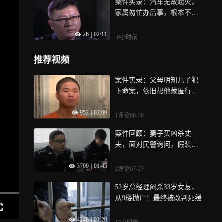
案件实录：汽车无故起火，
家属匆忙办后事，根本不像
是意外
26
|
02:11
-6小时前
推荐视频
案件实录：父母明知儿子犯
下命案，依旧帮他藏匿行
踪，试图帮儿子逃脱法律制
952
|
02:09
裁
1评论
06-30
案件回顾：妻子买凶杀丈
夫，面对民警询问，假装承
受不了死讯悲痛晕倒
3799
|
01:45
2评论
07-27
52岁总经理闷杀33岁女友，
从9楼抛尸！最终被改判死缓
4248
|
01:29