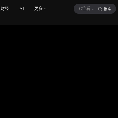
财经
AI
更多
C位看法治
搜索