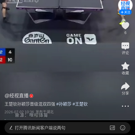
关注
6
评论
收藏
分享
@
经视直播
王楚钦孙颖莎晋级混双四强
 #
孙颖莎
 #
王楚钦
2026-07-02 10:36
发布于
湖北
打开
腾讯新闻客户端说两句