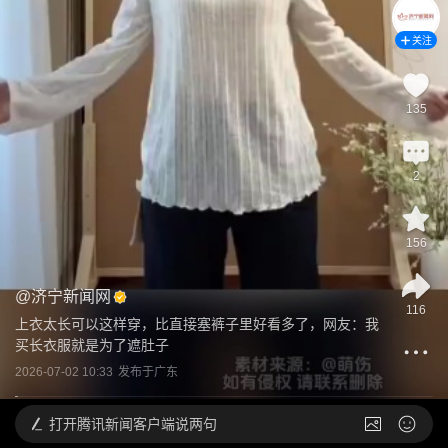
关注
135
2
156
@
济宁新闻网
116
上衣太长可以这样穿，比直接塞裤子里好看多了，网友：我
买长衣服就是为了遮肚子
2026-07-02 10:33
发布于
广东
打开
腾讯新闻客户端说两句