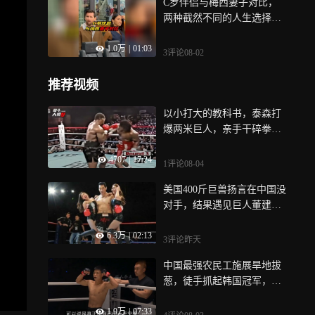
C罗伴侣与梅西妻子对比，
两种截然不同的人生选择｜
体坛记忆
1.0万
|
01:03
3评论
08-02
推荐视频
以小打大的教科书，泰森打
爆两米巨人，亲手干碎拳坛
百年铁律｜体坛记忆
4707
|
17:24
1评论
08-04
美国400斤巨兽扬言在中国没
对手，结果遇见巨人董建
军，被一拳KO｜体坛记忆
6.3万
|
02:13
3评论
昨天
中国最强农民工施展旱地拔
葱，徒手抓起韩国冠军，吓
傻场上裁判！｜体坛记忆
1.9万
|
07:33