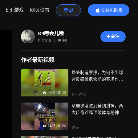
游戏
网页设置
登录
安装电脑版
内容更精彩
R9唠会儿嗑
关注
粉丝
816
|
关注
0
作者最新视频
处处制造摩擦，为何不少球
迷反感维尼修斯的赛场作风
｜体坛记忆
2890
|
01:01
17小时前
从屡次落败到登顶封神，两
大传奇诠释顶级体育精神｜
体坛记忆
1485
|
01:02
昨天