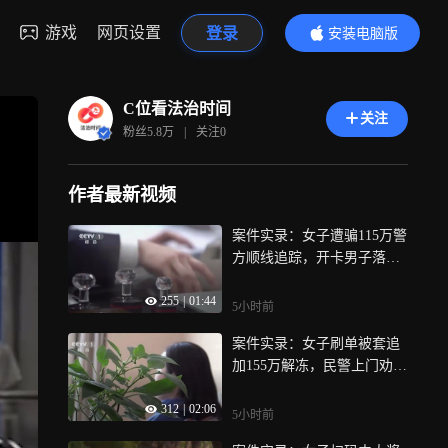
游戏
网页设置
登录
安装电脑版
内容更精彩
C位看法治时间
关注
粉丝
5.8万
|
关注
0
作者最新视频
案件实录：女子遭骗115万警
方顺线追踪，开卡男子落
网，涉案资金被冻结
255
|
01:44
5小时前
案件实录：女子刷单被套追
加155万解冻，民警上门劝
阻，她才知受骗
312
|
02:06
5小时前