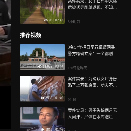
案件实录：女子扫码中大奖
后被诱导刷单返现，不知不
觉陷入骗局，损失惨重
96
|
02:43
5小时前
推荐视频
3名少年捐日军罪证遭网暴，
警方跨省立案：一个都别想
跑
11.0万
|
03:44
150评论
昨天
案件实录：为确认女尸身份
贴了上万张启事，功夫不负
有心人，线索终于来了
2539
|
01:40
06-16
案件实录：男子失踪俩月无
人问津，尸体在水库泡烂，
竟没一人报警
1810
|
01:40