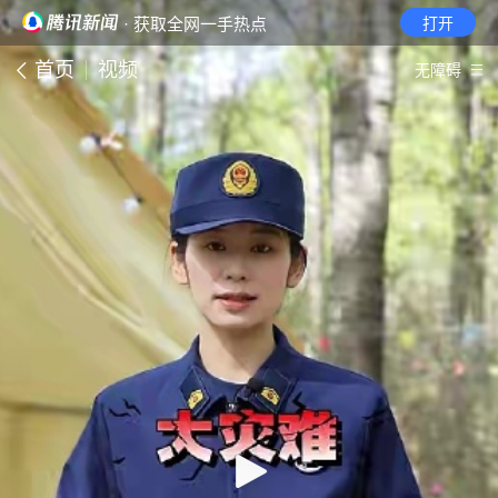
· 获取全网一手热点
打开
首页
视频
无障碍