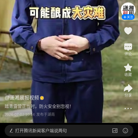
关注
评论
收藏
分享
@
潇湘晨报视频
踏青露营正当时，防火安全别忽视！
2026-07-02 10:14
发布于
湖南
打开
腾讯新闻客户端说两句