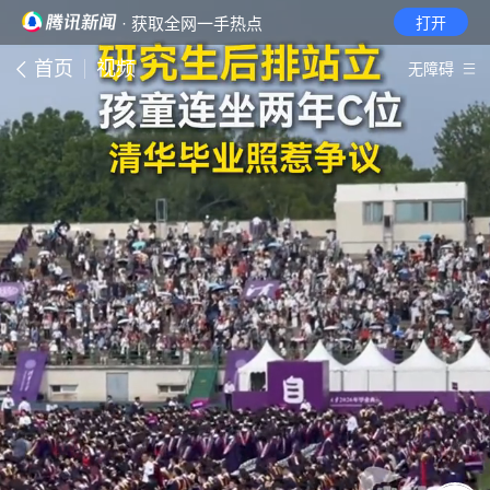
· 获取全网一手热点
打开
首页
视频
无障碍