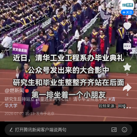
关注
11
1
5
@
燃新闻
4
研究生后排站立 孩童连坐两年C位！清华毕业照惹争议
 #
清
华大学
2026-07-02 10:13
发布于
北京
打开
腾讯新闻客户端说两句