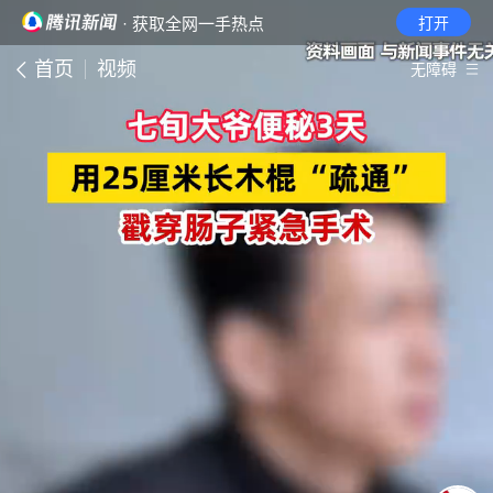
· 获取全网一手热点
打开
首页
视频
无障碍