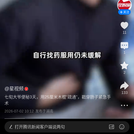
关注
11
1
2
@
星视频
133
七旬大爷便秘3天，用25厘米木棍“疏通”，戳穿肠子紧急手
术
2026-07-02 10:12
发布于
湖南
打开
腾讯新闻客户端说两句