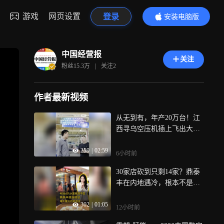
游戏
网页设置
登录
安装电脑版
内容更精彩
中国经营报
关注
粉丝
15.3万
|
关注
2
作者最新视频
从无到有，年产20万台！江
西寻乌空压机插上飞出大山
的“翅膀”
259
|
02:59
6小时前
30家店砍到只剩14家？鼎泰
丰在内地遇冷，根本不是味
道的问题
302
|
01:05
12小时前