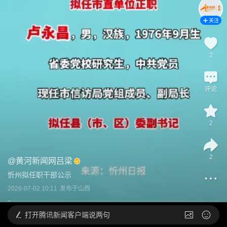
关注
2
评论
2
2
@
黄河新闻网吕梁
忻州拟任职干部公示
2026-07-02 10:11
发布于
山西
打开
腾讯新闻客户端说两句