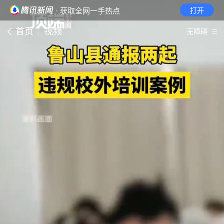
· 获取全网一手热点
打开
首页
视频
无障碍