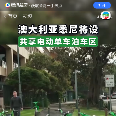
· 获取全网一手热点
打开
首页
视频
无障碍