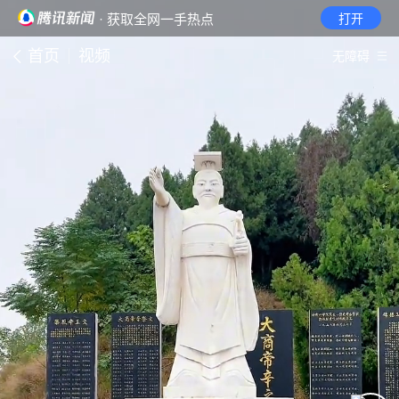
· 获取全网一手热点
打开
首页
视频
无障碍