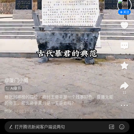
关注
40
2
3
@
厦门小威
AI章节
11
根据封神榜的描绘，商纣王帝辛是一个残暴好色、昏庸无能
的帝王，那么帝辛真的是一无是处吗？
2026-07-02 10:01
发布于
河南
打开
腾讯新闻客户端说两句