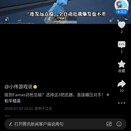
关注
2
1
收藏
@
小伟游戏说
10
碰到Famas对枪总输？选择这3把武器，直接碾压对手！
 #
和平精英
2026-07-02 10:01
发布于
江苏
打开
腾讯新闻客户端说两句