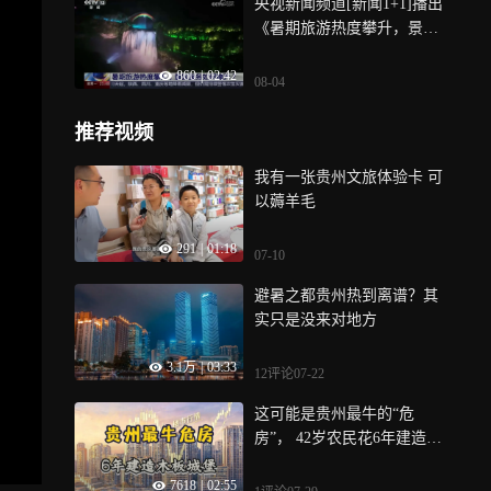
央视新闻频道[新闻1+1]播出
传
《暑期旅游热度攀升，景区
服务如何提升？》
860
|
02:42
08-04
推荐视频
我有一张贵州文旅体验卡 可
以薅羊毛
291
|
01:18
07-10
避暑之都贵州热到离谱？其
实只是没来对地方
3.1万
|
03:33
12评论
07-22
这可能是贵州最牛的“危
房”， 42岁农民花6年建造木
板城堡！
7618
|
02:55