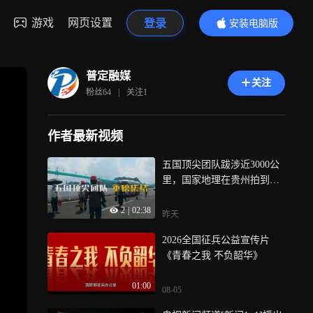
游戏
网页设置
登录
安装电脑版
内容更精彩
普定融媒
关注
粉丝
64
|
关注
1
作者最新视频
五国顶尖团队跋涉近3000公
里，国家地理在贵州拍到了
什么？ 五国顶尖团队重磅集
2
|
02:38
结，直上云霄，垂降地心，
昨天
劈波斩浪！纪录片《寻找最
2026全国征兵公益宣传片
美目的地：秘境贵州》第二
《青春之我 不负韶华》
季将于8月7日重磅登陆CCTV
-9央视纪录频道，该片正通
01:00
过国家地理杂志、全球电视
08-05
网络及海内外社交媒体持续