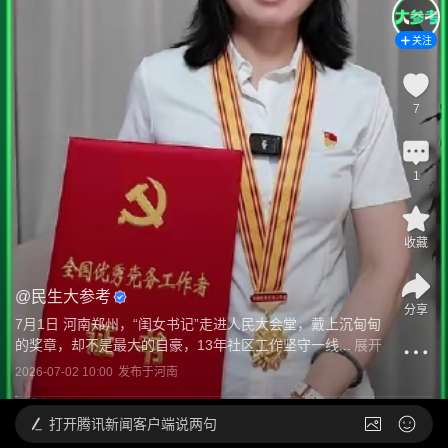
关注
7
1
收藏
@
民生大参考
分享
7月1日 河南郑州，“闺女书记”走进人民大会堂，戴上沉甸甸
的奖章，却不是最大的自豪，13年社区工作坚守一线...
展开
2026-07-02 10:00
发布于
河南
打开
腾讯新闻客户端说两句