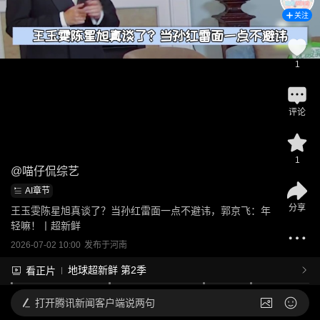
关注
1
评论
1
@
喵仔侃综艺
AI章节
分享
王玉雯陈星旭真谈了？当孙红雷面一点不避讳，郭京飞：年
轻嘛！丨超新鲜
2026-07-02 10:00
发布于
河南
地球超新鲜 第2季
看正片
打开
腾讯新闻客户端说两句