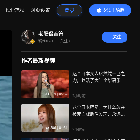
游戏
网页设置
登录
安装电脑版
内容更精彩
老肥侃音符
关注
粉丝
8571
|
关注
0
作者最新视频
这个日本女人居然凭一己之
力，养活了大半个华语乐
坛：中岛美雪
215
|
05:37
7小时前
这个日本明星，为什么敢在
被死亡威胁后发声：永远支
持一个中国
506
|
04:51
7小时前