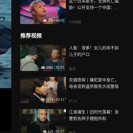
这个日本歌手，无惧死亡威
胁！公开支持一个中国：美
依礼芽
290
|
04:05
7小时前
推荐视频
人鱼：渣爹！女儿的命不如
儿子的户口
2082
|
02:05
前天
京城奇探丨嫌犯家中身亡，
母亲谎称逼供致死大闹警局
1974
|
02:11
07-11
江海潮生丨旧时代落幕！张
謇剪去辫子拥抱共和
126
|
01:27