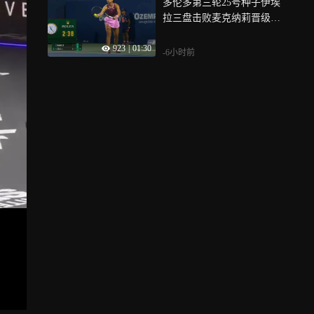
多伦多第三轮25号种子伊埃
拉三盘击败麦克纳莉晋级十
六强，获七连胜
923
|
01:30
-6小时前