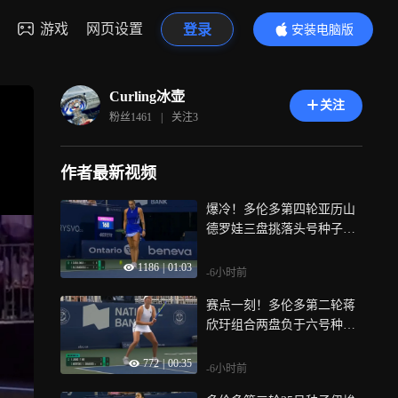
游戏
网页设置
登录
安装电脑版
内容更精彩
Curling冰壶
关注
粉丝
1461
|
关注
3
作者最新视频
爆冷！多伦多第四轮亚历山
德罗娃三盘挑落头号种子萨
巴伦卡晋级八强
1186
|
01:03
-6小时前
赛点一刻！多伦多第二轮蒋
欣玗组合两盘负于六号种子
无缘八强
772
|
00:35
-6小时前