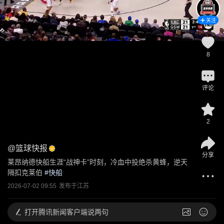
关注
8
评论
2
@
篮球快报
分享
莱昂纳德快船生涯“战神卡”时刻，冷血中投绝杀黄蜂，逆天
隔扣克莱伯
 #
快船
2026-07-02 09:55
发布于
江苏
打开
腾讯新闻客户端说两句