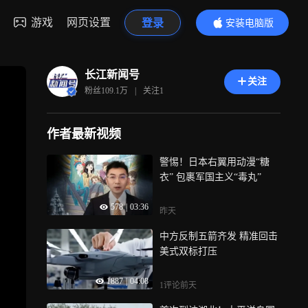
游戏
网页设置
登录
安装电脑版
内容更精彩
长江新闻号
关注
粉丝
109.1万
|
关注
1
作者最新视频
警惕！日本右翼用动漫“糖
衣” 包裹军国主义“毒丸”
578
|
03:36
昨天
中方反制五箭齐发 精准回击
美式双标打压
1887
|
04:08
1评论
前天