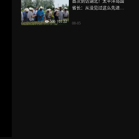
首次到访湖北！太平洋岛国
省长：从没见过这么先进的
数字农业彻底打开发展新思
506
|
01:22
路！
08-05