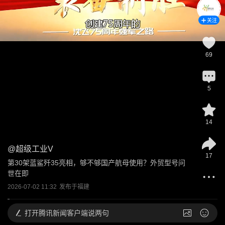
关注
69
5
14
@
超级工业V
17
第30架蓝鲨歼35亮相，够不够国产航母使用？外贸型号问
世在即
2026-07-02 11:32
发布于
福建
打开
腾讯新闻客户端说两句