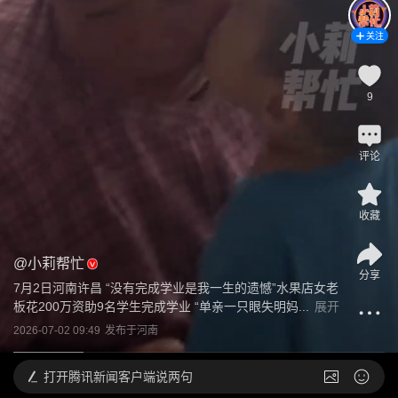
关注
9
评论
收藏
@
小莉帮忙
分享
7月2日河南许昌 “没有完成学业是我一生的遗憾”水果店女老
板花200万资助9名学生完成学业 “单亲一只眼失明妈...
展开
2026-07-02 09:49
发布于
河南
打开
腾讯新闻客户端说两句