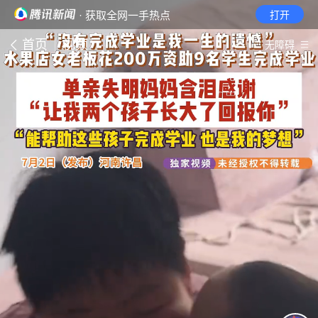
· 获取全网一手热点
打开
首页
视频
无障碍