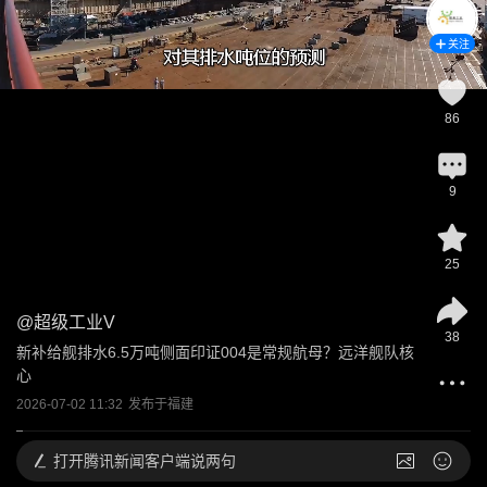
关注
86
9
25
@
超级工业V
38
新补给舰排水6.5万吨侧面印证004是常规航母？远洋舰队核
心
2026-07-02 11:32
发布于
福建
打开
腾讯新闻客户端说两句