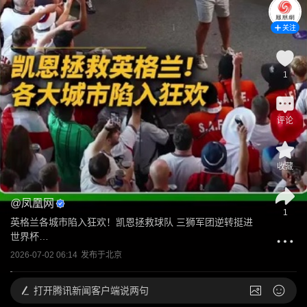
关注
1
评论
收藏
@
凤凰网
1
英格兰各城市陷入狂欢！凯恩拯救球队 三狮军团逆转挺进
世界杯…
2026-07-02 06:14
发布于
北京
打开
腾讯新闻客户端说两句