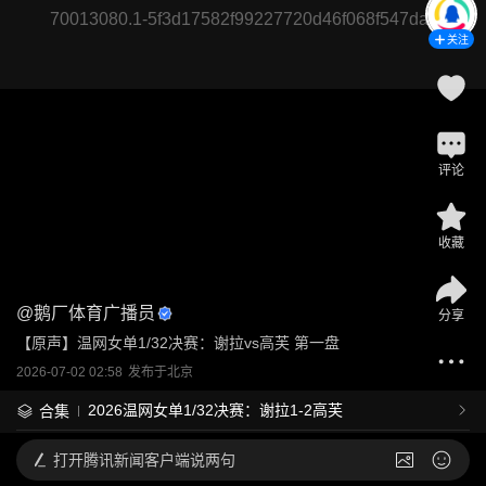
70013080.1-5f3d17582f99227720d46f068f547dac
关注
评论
收藏
@
鹅厂体育广播员
分享
【原声】温网女单1/32决赛：谢拉vs高芙 第一盘
2026-07-02 02:58
发布于
北京
2026温网女单1/32决赛：谢拉1-2高芙
合集
打开
腾讯新闻客户端说两句