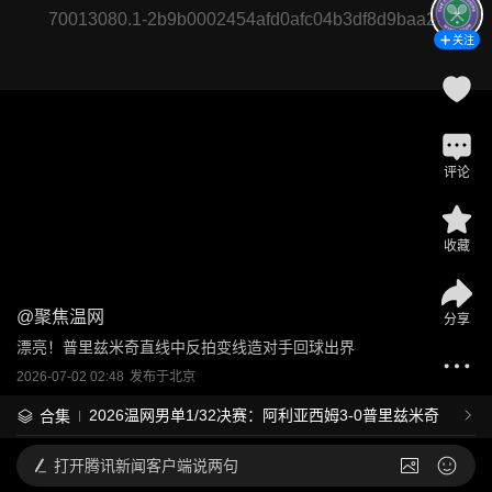
70013080.1-2b9b0002454afd0afc04b3df8d9baa2c
关注
评论
收藏
@
聚焦温网
分享
漂亮！普里兹米奇直线中反拍变线造对手回球出界
2026-07-02 02:48
发布于
北京
2026温网男单1/32决赛：阿利亚西姆3-0普里兹米奇
合集
打开
腾讯新闻客户端说两句