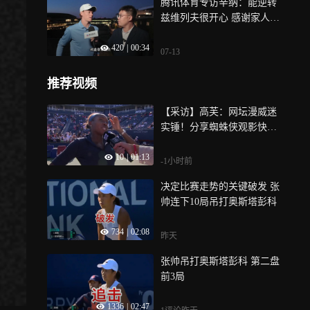
腾讯体育专访辛纳：能逆转
兹维列夫很开心 感谢家人和
团队的支持
420
|
00:34
07-13
推荐视频
【采访】高芙：网坛漫威迷
实锤！分享蜘蛛侠观影快乐
期待和麦克纳利再夺桂冠
10
|
01:13
-1小时前
决定比赛走势的关键破发​ 张
帅连下10局吊打奥斯塔彭科
734
|
02:08
昨天
张帅吊打奥斯塔彭科 第二盘
前3局
1336
|
02:47