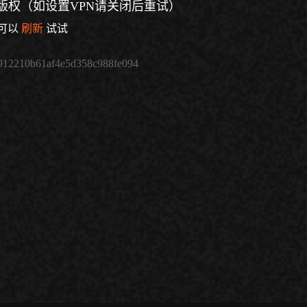
版权（如设置VPN请关闭后重试）
可以
刷新
试试
912210b61af4e5d358c988fe094
倍速