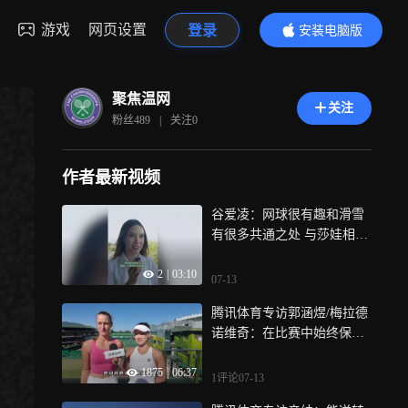
游戏
网页设置
登录
安装电脑版
内容更精彩
聚焦温网
关注
粉丝
489
|
关注
0
作者最新视频
谷爱凌：网球很有趣和滑雪
有很多共通之处 与莎娃相遇
是梦幻般的时刻
2
|
03:10
07-13
腾讯体育专访郭涵煜/梅拉德
诺维奇：在比赛中始终保持
冷静和关注 赢下的每场比赛
1875
|
06:37
都在增加自信
1评论
07-13