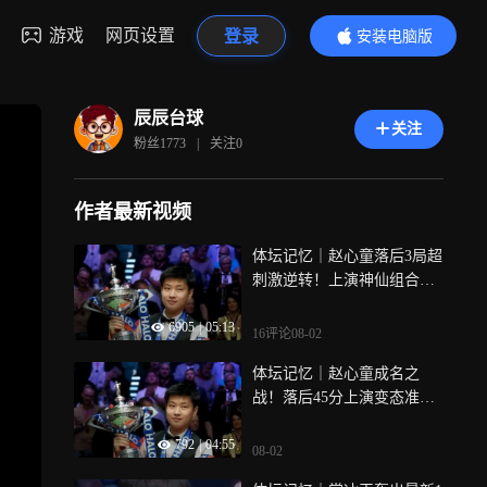
游戏
网页设置
登录
安装电脑版
内容更精彩
辰辰台球
关注
粉丝
1773
|
关注
0
作者最新视频
体坛记忆｜赵心童落后3局超
刺激逆转！上演神仙组合球
中袋，全场彻底沸腾！
6905
|
05:13
16评论
08-02
体坛记忆｜赵心童成名之
战！落后45分上演变态准度
极限逆转！马叔彻底傻了
792
|
04:55
08-02