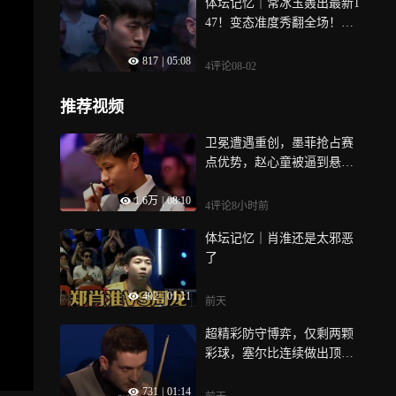
体坛记忆｜常冰玉轰出最新1
47！变态准度秀翻全场！对
手当场哭晕在厕所！
817
|
05:08
4评论
08-02
推荐视频
卫冕遭遇重创，墨菲抢占赛
点优势，赵心童被逼到悬崖
边上
1.6万
|
08:10
4评论
8小时前
体坛记忆｜肖淮还是太邪恶
了
402
|
01:11
前天
超精彩防守博弈，仅剩两颗
彩球，塞尔比连续做出顶级
斯诺克！｜体坛记忆
731
|
01:14