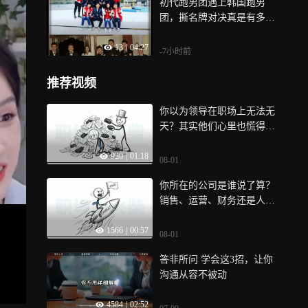
初代跑男团遇上韩国跑男
团，撕名牌对决真是有多激
烈就有多好笑
13
|
04:27
-7小时前
推荐视频
你以为领导在职场上无法无
天？其实他们心里也慌得
很！只要掌握这几个小技
920
|
01:18
巧，展现出你的底线和松弛
08-01
感，领导反而得哄着你干活
你所在的公司是谁说了算？
销售、运营、财务还是人
事？这可不是随便安排的，
1566
|
00:57
它直接暗示了公司离倒闭还
08-01
有多远！
答非所问 学会这3招，让你
沟通从容不被动
4584
|
02:52