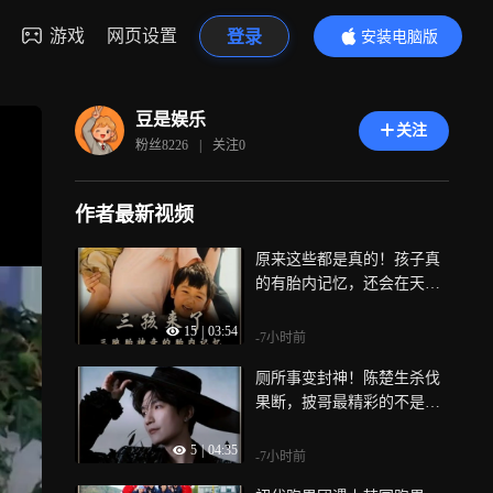
游戏
网页设置
登录
安装电脑版
内容更精彩
豆是娱乐
关注
粉丝
8226
|
关注
0
作者最新视频
原来这些都是真的！孩子真
的有胎内记忆，还会在天上
亲自挑选妈妈
15
|
03:54
-7小时前
厕所事变封神！陈楚生杀伐
果断，披哥最精彩的不是舞
台是心理博弈
5
|
04:35
-7小时前