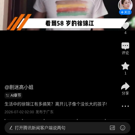
关注
4
评论
1
@
剧迷高小姐
分享
AI章节
生活中的徐锦江有多搞笑？离开儿子像个没长大的孩子!
2026-07-02 02:00
发布于
广东
打开
腾讯新闻客户端说两句