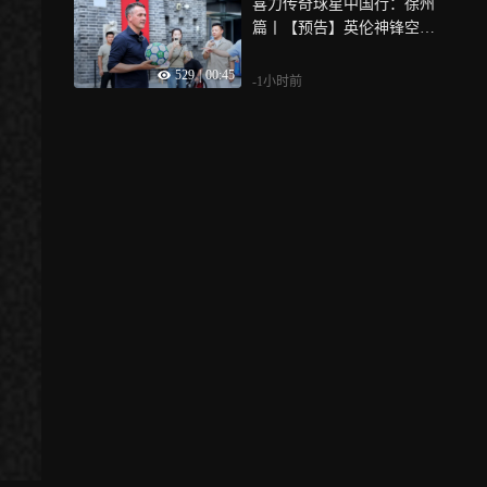
喜力传奇球星中国行：徐州
篇丨【预告】英伦神锋空降
徐州苏宁广场 与球迷们一起
529
|
00:45
玩转足球游戏
-1小时前