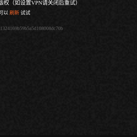
版权（如设置VPN请关闭后重试）
可以
刷新
试试
61324169b59b5a5d108008dc70b
倍速