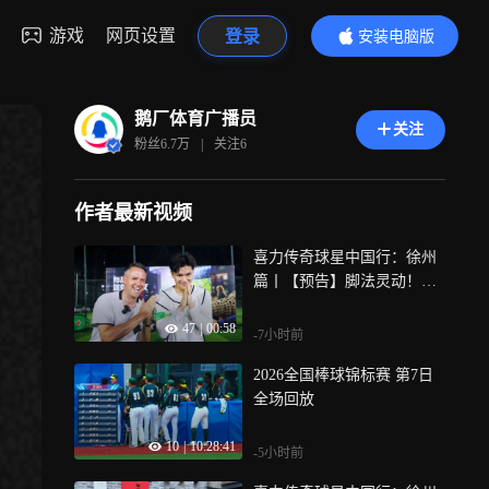
游戏
网页设置
登录
安装电脑版
内容更精彩
鹅厂体育广播员
关注
粉丝
6.7万
|
关注
6
作者最新视频
喜力传奇球星中国行：徐州
篇丨【预告】脚法灵动！追
风少年欧文突袭球场 一招一
47
|
00:58
式尽显昔日球场风范
-7小时前
2026全国棒球锦标赛 第7日
全场回放
10
|
10:28:41
-5小时前