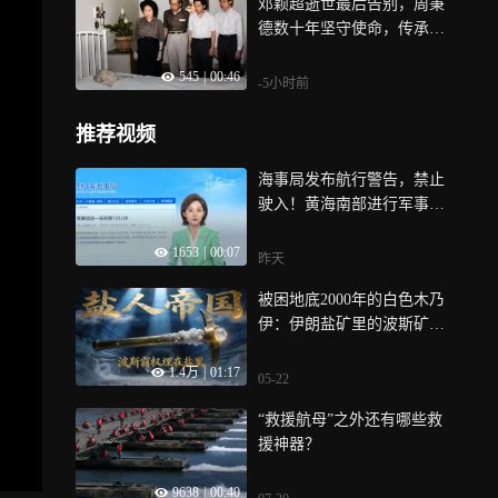
邓颖超逝世最后告别，周秉
德数十年坚守使命，传承西
花厅红色家风
545
|
00:46
-5小时前
推荐视频
海事局发布航行警告，禁止
驶入！黄海南部进行军事活
动
1653
|
00:07
昨天
被困地底2000年的白色木乃
伊：伊朗盐矿里的波斯矿
工，为何至死守护着帝国的
1.4万
|
01:17
盐铁霸权？
05-22
“救援航母”之外还有哪些救
援神器？
9638
|
00:40