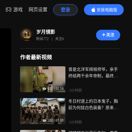
游戏
网页设置
登录
安装电脑版
内容更精彩
岁月镜影
关注
粉丝
772
|
关注
0
作者最新视频
曾是北洋军阀祖师爷，亲手
终结两千余年帝制，最终因
复辟称帝而落幕
632
|
01:16
-5小时前
冬日村道上的日本鬼子，胸
前为何挂白色装备？原来与
渡河作战有关
282
|
01:01
-5小时前