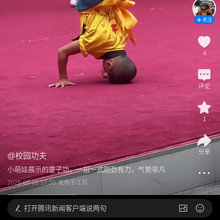
关注
4
评论
1
分享
@
校园功夫
小萌娃展示的童子功，一招一式刚劲有力，气势非凡
2026-07-02 17:30
发布于
江苏
打开
腾讯新闻客户端说两句