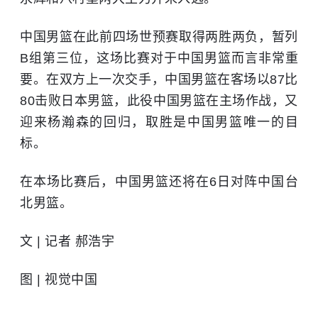
中国男篮在此前四场世预赛取得两胜两负，暂列
B组第三位，这场比赛对于中国男篮而言非常重
要。在双方上一次交手，中国男篮在客场以87比
80击败日本男篮，此役中国男篮在主场作战，又
迎来杨瀚森的回归，取胜是中国男篮唯一的目
标。
在本场比赛后，中国男篮还将在6日对阵中国台
北男篮。
文 | 记者 郝浩宇
图 | 视觉中国