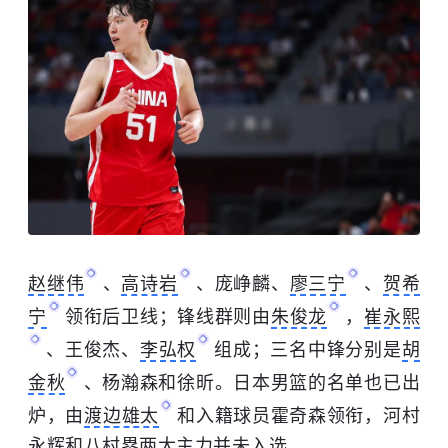
赵继伟
、
高诗岩
、
庞峥麟
、
廖三宁
、
贺希
宁
领衔后卫线；锋线群则由
朱俊龙
，
崔永熙
、王俊杰、
李弘权
组成；三名中锋分别是
胡
金秋
、杨瀚森和徐昕。
日本男篮的名单也已出
炉，由
渡边雄太
和入籍球员霍奇森领衔，河村
永辉和八村塁两大主力并未入选。