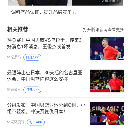
了解详情
调料产品认证，提升品牌竞争力
相关推荐
打开腾讯新闻查看更多
热身赛！中国男篮VS乌拉圭，传来3
好消息1坏消息，王俊杰或首发
体坛黑马
打开APP
最强阵出征日本，30天后的名古屋亚
运会，中国男篮阵容这么安排
篮球节奏
打开APP
分组发布！中国男篮亚运分到C组，小
组不轻松，冲决赛复仇日本！
体坛微侃球
打开APP